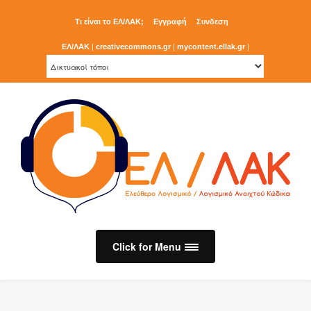
Τι είναι το ΕΛ/ΛΑΚ;
Εγγραφή
Συνδεση
ΕΛ/ΛΑΚ
|
creativecommons.gr
|
mycontent.ellak.gr
|
Click for Menu