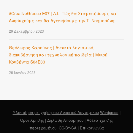
#CreativeGreece E07 | A.I.: Πώς θα Σταματήσουμε να
Ανησυχούμε και θα Αγαπήσουμε την Τ. Νοημοσύνη;
29 Δεκεμβρίου 2023
Θεόδωρος Καρούνος | Ανοικτό λογισμικό,
διακυβέρνηση και τεχνολογική παιδεία | Μικρή
Κουβέντα S04E30
26 Ιουνίου 2023
Υλοποίηση με χρήση του Ανοικτού Λογισμικού
Wordpress
|
Όροι Χρήσης
|
Δήλωση Απορρήτου
| Άδεια χρήσης
περιεχομένου:
CC-BY-SA
|
Επικοινωνία