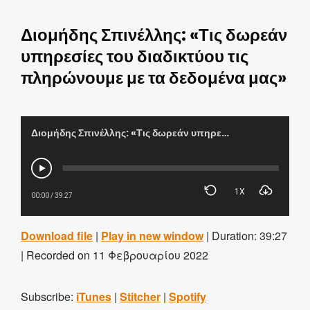
Διομήδης Σπινέλλης: «Τις δωρεάν
υπηρεσίες του διαδικτύου τις
πληρώνουμε με τα δεδομένα μας»
Διομήδης Σπινέλλης: «Τις δωρεάν υπηρεσίες του διαδικτύου τις πληρώνουμε με τα δεδομένα μας»
1X
00:00
/
39:27
Download file
|
Play in new window
|
Duration: 39:27
|
Recorded on 11 Φεβρουαρίου 2022
Subscribe:
iTunes
|
Stitcher
|
Spotify