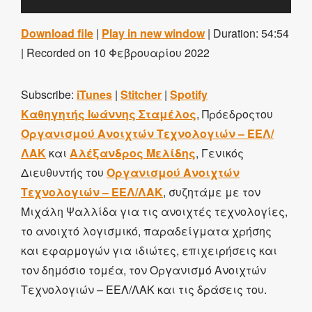
Download file
|
Play in new window
|
Duration: 54:54
|
Recorded on 10 Φεβρουαρίου 2022
Subscribe:
iTunes
|
Stitcher
|
Spotify
Καθηγητής Ιωάννης Σταμέλος
, Πρόεδροςτου
Οργανισμού Ανοιχτών Τεχνολογιών – ΕΕΛ/
ΛΑΚ
και
Αλέξανδρος Μελίδης
, Γενικός
Διευθυντής του
Οργανισμού Ανοιχτών
Τεχνολογιών – ΕΕΛ/ΛΑΚ
, συζητάμε με τον
Μιχάλη Ψαλλίδα για τις ανοιχτές τεχνολογίες,
το ανοιχτό λογισμικό, παραδείγματα χρήσης
και εφαρμογών για ιδιώτες, επιχειρήσεις και
τον δημόσιο τομέα, τον Οργανισμό Ανοιχτών
Τεχνολογιών – ΕΕΛ/ΛΑΚ και τις δράσεις του.