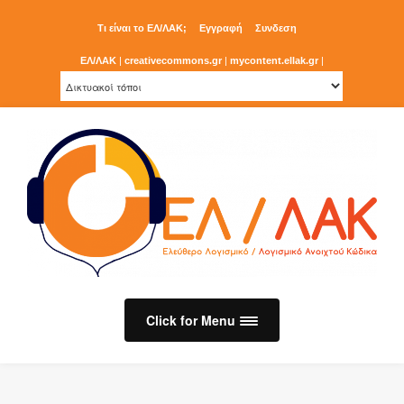
Τι είναι το ΕΛ/ΛΑΚ;
Εγγραφή
Συνδεση
ΕΛ/ΛΑΚ
|
creativecommons.gr
|
mycontent.ellak.gr
|
Click for Menu