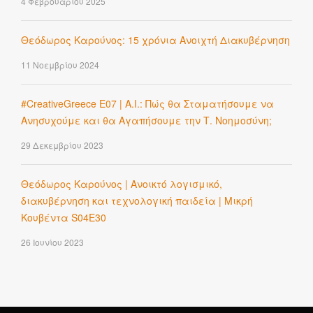
4 Φεβρουαρίου 2025
Θεόδωρος Καρούνος: 15 χρόνια Ανοιχτή Διακυβέρνηση
11 Νοεμβρίου 2024
#CreativeGreece E07 | A.I.: Πώς θα Σταματήσουμε να
Ανησυχούμε και θα Αγαπήσουμε την Τ. Νοημοσύνη;
29 Δεκεμβρίου 2023
Θεόδωρος Καρούνος | Ανοικτό λογισμικό,
διακυβέρνηση και τεχνολογική παιδεία | Μικρή
Κουβέντα S04E30
26 Ιουνίου 2023