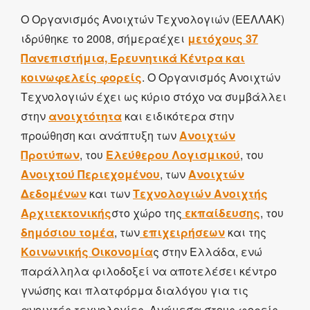
Ο Οργανισμός Ανοιχτών Τεχνολογιών (ΕΕΛΛΑΚ)
ιδρύθηκε το 2008, σήμεραέχει
μετόχους 37
Πανεπιστήμια, Ερευνητικά Κέντρα και
κοινωφελείς φορείς
. Ο Οργανισμός Ανοιχτών
Τεχνολογιών έχει ως κύριο στόχο να συμβάλλει
στην
ανοιχτότητα
και ειδικότερα στην
προώθηση και ανάπτυξη των
Ανοιχτών
Προτύπων
, του
Ελεύθερου Λογισμικού
, του
Ανοιχτού Περιεχομένου
, των
Ανοιχτών
Δεδομένων
και των
Τεχνολογιών Ανοιχτής
Αρχιτεκτονικής
στο χώρο της
εκπαίδευσης
, του
δημόσιου τομέα
, των
επιχειρήσεων
και της
Κοινωνικής Οικονομία
ς στην Ελλάδα, ενώ
παράλληλα φιλοδοξεί να αποτελέσει κέντρο
γνώσης και πλατφόρμα διαλόγου για τις
ανοιχτές τεχνολογίες. Ανάμεσα στους φορείς